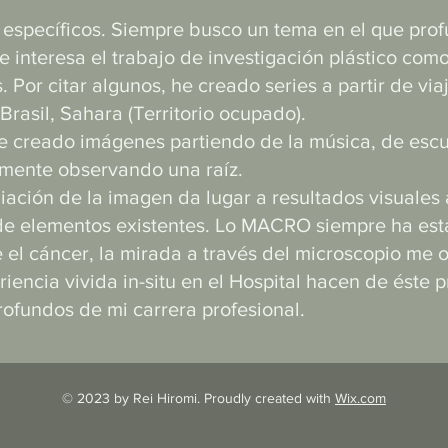
 específicos. Siempre busco un tema en el que prof
e interesa el trabajo de investigación plástico c
. Por citar algunos, he creado series a partir de via
 Brasil, Sahara (Territorio ocupado).
he creado imágenes partiendo de la música, de escu
emente observando una raíz.
liación de la imagen da lugar a resultados visuales
e elementos existentes. Lo MACRO siempre ha est
e el cáncer, la mirada a través del microscopio me
riencia vivida in-situ en el Hospital hacen de éste
rofundos de mi carrera profesional.
© 2023 by Rei Hiromi. Proudly created with
Wix.com